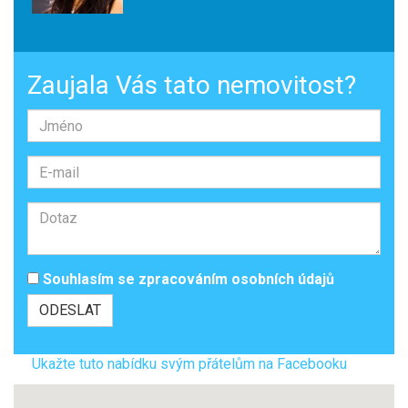
Zaujala Vás tato nemovitost?
Souhlasím se
zpracováním osobních údajů
Ukažte tuto nabídku svým přátelům na Facebooku