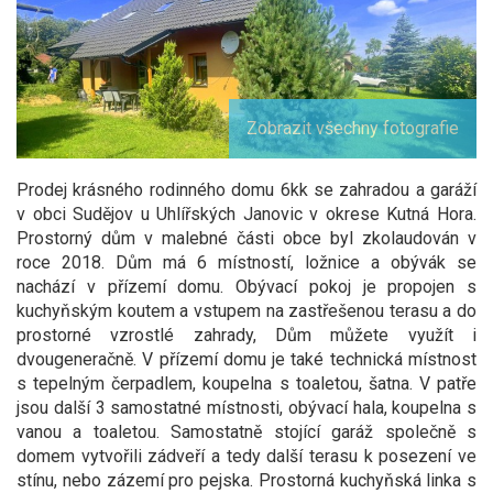
Zobrazit všechny fotografie
Prodej krásného rodinného domu 6kk se zahradou a garáží
v obci Sudějov u Uhlířských Janovic v okrese Kutná Hora.
Prostorný dům v malebné části obce byl zkolaudován v
roce 2018. Dům má 6 místností, ložnice a obývák se
nachází v přízemí domu. Obývací pokoj je propojen s
kuchyňským koutem a vstupem na zastřešenou terasu a do
prostorné vzrostlé zahrady, Dům můžete využít i
dvougeneračně. V přízemí domu je také technická místnost
s tepelným čerpadlem, koupelna s toaletou, šatna. V patře
jsou další 3 samostatné místnosti, obývací hala, koupelna s
vanou a toaletou. Samostatně stojící garáž společně s
domem vytvořili zádveří a tedy další terasu k posezení ve
stínu, nebo zázemí pro pejska. Prostorná kuchyňská linka s