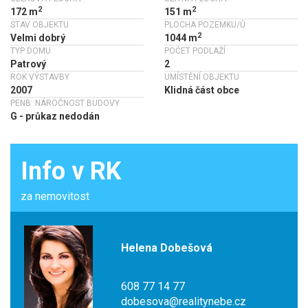
2
2
172 m
151 m
STAV OBJEKTU
PLOCHA POZEMKU/Ů
2
Velmi dobrý
1044 m
TYP DOMU
POČET PODLAŽÍ
Patrový
2
ROK VÝSTAVBY
UMÍSTĚNÍ OBJEKTU
2007
Klidná část obce
PENB: NÁROČNOST BUDOVY
G - průkaz nedodán
Info v RK
za nemovitost
Helena Dobešová
608 77 14 77
dobesova@realitynebe.cz