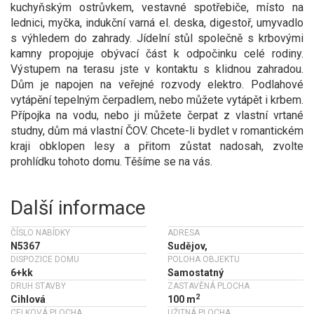
kuchyňským ostrůvkem, vestavné spotřebiče, místo na
lednici, myčka, indukční varná el. deska, digestoř, umyvadlo
s výhledem do zahrady. Jídelní stůl společně s krbovými
kamny propojuje obývací část k odpočinku celé rodiny.
Výstupem na terasu jste v kontaktu s klidnou zahradou.
Dům je napojen na veřejné rozvody elektro. Podlahové
vytápění tepelným čerpadlem, nebo můžete vytápět i krbem.
Přípojka na vodu, nebo ji můžete čerpat z vlastní vrtané
studny, dům má vlastní ČOV. Chcete-li bydlet v romantickém
kraji obklopen lesy a přitom zůstat nadosah, zvolte
prohlídku tohoto domu. Těšíme se na vás.
Další informace
ČÍSLO NABÍDKY
ADRESA
N5367
Sudějov,
DISPOZICE DOMU
POLOHA OBJEKTU
6+kk
Samostatný
DRUH STAVBY
ZASTAVĚNÁ PLOCHA
2
Cihlová
100 m
CELKOVÁ PLOCHA
UŽITNÁ PLOCHA